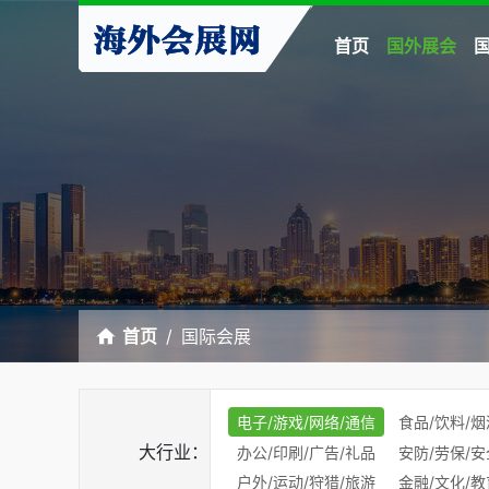
首页
国外展会
首页
国际会展
电子/游戏/网络/通信
食品/饮料/烟
大行业：
办公/印刷/广告/礼品
安防/劳保/安
户外/运动/狩猎/旅游
金融/文化/教