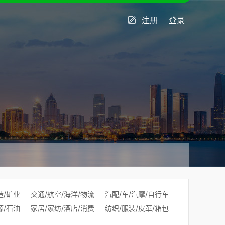
注册
登录
造/矿业
交通/航空/海洋/物流
汽配/车/汽摩/自行车
源/石油
家居/家纺/酒店/消费
纺织/服装/皮革/箱包