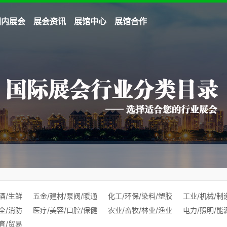
国内展会
展会资讯
展馆中心
展馆合作
酒/生鲜
五金/建材/泵阀/暖通
化工/环保/染料/塑胶
工业/机械/制
全/消防
医疗/美容/口腔/保健
农业/畜牧/林业/渔业
电力/照明/能
育/贸易