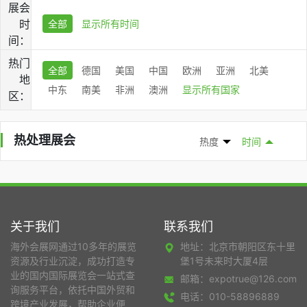
展会
时
全部
显示所有时间
间：
热门
全部
德国
美国
中国
欧洲
亚洲
北美
地
中东
南美
非洲
澳洲
显示所有国家
区：
热处理展会
热度
时间
关于我们
联系我们
海外会展网通过10多年的展览
地址：北京市朝阳区东十里
资源及行业沉淀，成功打造专
堡1号未来时大厦4层
业的国内国际展览会一站式查
邮箱：expotrue@126.com
询服务平台，依托中国外贸和
电话：010-58896889
跨境产业发展，帮助企业便