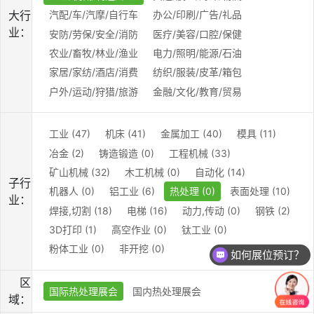
大行
汽配/车/汽摩/自行车
办公/印刷/广告/礼品
业：
安防/劳保/安全/消防
医疗/美容/口腔/保健
农业/畜牧/林业/渔业
电力/照明/能源/石油
家居/家纺/酒店/消费
纺织/服装/皮革/箱包
户外/运动/狩猎/旅游
金融/文化/教育/贸易
工业 (47)
机床 (41)
金属加工 (40)
模具 (11)
冶金 (2)
铸造锻造 (0)
工程机械 (33)
矿山机械 (32)
木工机械 (0)
自动化 (14)
子行
机器人 (0)
铝工业 (6)
热处理 (0)
表面处理 (10)
业：
焊接,切割 (18)
电梯 (16)
动力,传动 (0)
钢铁 (2)
3D打印 (1)
高空作业 (0)
钛工业 (0)
粉体工业 (0)
非开挖 (0)
如何展位预订？
区
国际热处理展会
国内热处理展会
域：