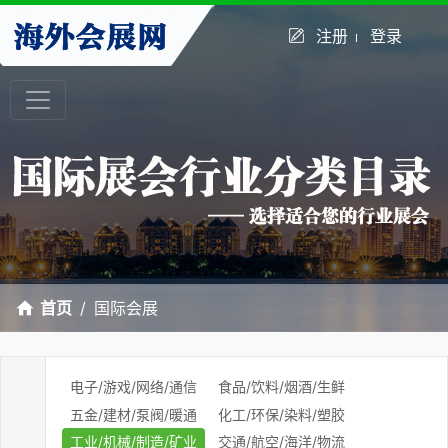
注册
登录
首页
国际会展
电子/游戏/网络/通信
食品/饮料/烟酒/生鲜
五金/建材/泵阀/暖通
化工/环保/染料/塑胶
工业/机械/制造/矿业
交通/航空/海洋/物流