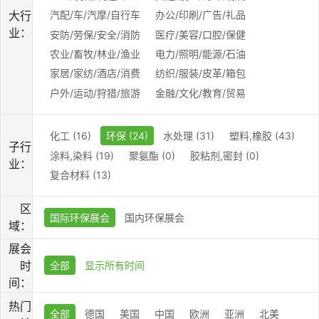
大行
汽配/车/汽摩/自行车
办公/印刷/广告/礼品
业：
安防/劳保/安全/消防
医疗/美容/口腔/保健
农业/畜牧/林业/渔业
电力/照明/能源/石油
家居/家纺/酒店/消费
纺织/服装/皮革/箱包
户外/运动/狩猎/旅游
金融/文化/教育/贸易
化工 (16)
环保 (24)
水处理 (31)
塑料,橡胶 (43)
子行
涂料,染料 (19)
聚氨酯 (0)
胶粘剂,密封 (0)
业：
复合材料 (13)
区
国际环保展会
国内环保展会
域：
展会
时
全部
显示所有时间
间：
热门
全部
德国
美国
中国
欧洲
亚洲
北美