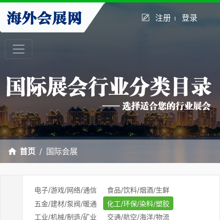
注册
登录
首页
国际会展
电子/游戏/网络/通信
食品/饮料/烟酒/生鲜
五金/建材/泵阀/暖通
化工/环保/染料/塑胶
工业/机械/制造/矿业
交通/航空/海洋/物流