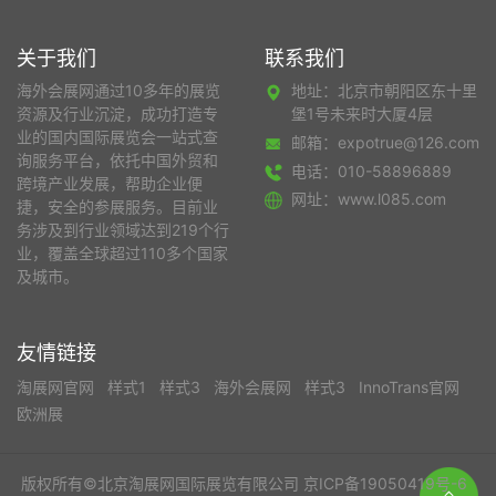
关于我们
联系我们
海外会展网通过10多年的展览
地址：北京市朝阳区东十里
资源及行业沉淀，成功打造专
堡1号未来时大厦4层
业的国内国际展览会一站式查
邮箱：expotrue@126.com
询服务平台，依托中国外贸和
电话：010-58896889
跨境产业发展，帮助企业便
网址：www.l085.com
捷，安全的参展服务。目前业
务涉及到行业领域达到219个行
业，覆盖全球超过110多个国家
及城市。
友情链接
淘展网官网
样式1
样式3
海外会展网
样式3
InnoTrans官网
欧洲展
版权所有©北京淘展网国际展览有限公司
京ICP备19050419号-6