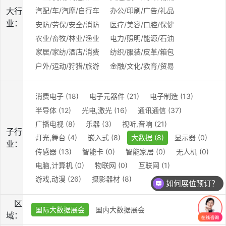
大行
汽配/车/汽摩/自行车
办公/印刷/广告/礼品
业：
安防/劳保/安全/消防
医疗/美容/口腔/保健
农业/畜牧/林业/渔业
电力/照明/能源/石油
家居/家纺/酒店/消费
纺织/服装/皮革/箱包
户外/运动/狩猎/旅游
金融/文化/教育/贸易
消费电子 (18)
电子元器件 (21)
电子制造 (13)
半导体 (12)
光电,激光 (16)
通讯通信 (37)
广播电视 (8)
乐器 (3)
视听,音响 (21)
子行
灯光,舞台 (4)
嵌入式 (8)
大数据 (8)
显示器 (0)
业：
传感器 (13)
智能卡 (0)
智能家居 (0)
无人机 (0)
电脑,计算机 (0)
物联网 (0)
互联网 (1)
游戏,动漫 (26)
摄影器材 (8)
如何展位预订？
区
国际大数据展会
国内大数据展会
域：