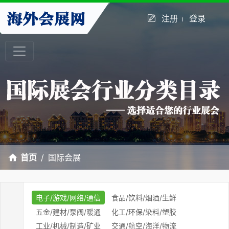
注册
登录
首页
国际会展
电子/游戏/网络/通信
食品/饮料/烟酒/生鲜
五金/建材/泵阀/暖通
化工/环保/染料/塑胶
工业/机械/制造/矿业
交通/航空/海洋/物流