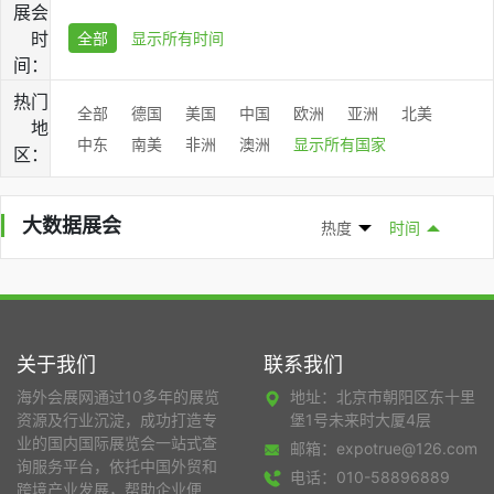
展会
时
全部
显示所有时间
间：
热门
全部
德国
美国
中国
欧洲
亚洲
北美
地
中东
南美
非洲
澳洲
显示所有国家
区：
大数据展会
热度
时间
关于我们
联系我们
海外会展网通过10多年的展览
地址：北京市朝阳区东十里
资源及行业沉淀，成功打造专
堡1号未来时大厦4层
业的国内国际展览会一站式查
邮箱：expotrue@126.com
询服务平台，依托中国外贸和
电话：010-58896889
跨境产业发展，帮助企业便