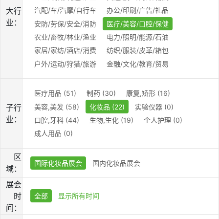
大行
汽配/车/汽摩/自行车
办公/印刷/广告/礼品
业：
安防/劳保/安全/消防
医疗/美容/口腔/保健
农业/畜牧/林业/渔业
电力/照明/能源/石油
家居/家纺/酒店/消费
纺织/服装/皮革/箱包
户外/运动/狩猎/旅游
金融/文化/教育/贸易
医疗用品 (51)
制药 (30)
康复,矫形 (16)
美容,美发 (58)
化妆品 (22)
实验仪器 (0)
子行
业：
口腔,牙科 (44)
生物,生化 (19)
个人护理 (0)
成人用品 (0)
区
国际化妆品展会
国内化妆品展会
域：
展会
时
全部
显示所有时间
间：