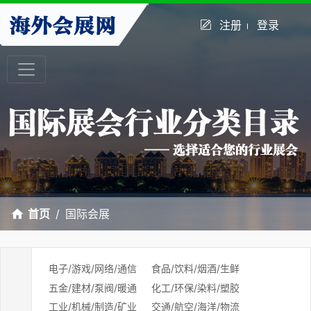
注册
登录
首页
国际会展
电子/游戏/网络/通信
食品/饮料/烟酒/生鲜
五金/建材/泵阀/暖通
化工/环保/染料/塑胶
工业/机械/制造/矿业
交通/航空/海洋/物流