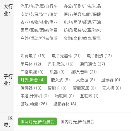
大行
汽配/车/汽摩/自行车
办公/印刷/广告/礼品
业：
安防/劳保/安全/消防
医疗/美容/口腔/保健
农业/畜牧/林业/渔业
电力/照明/能源/石油
家居/家纺/酒店/消费
纺织/服装/皮革/箱包
户外/运动/狩猎/旅游
金融/文化/教育/贸易
消费电子 (18)
电子元器件 (21)
电子制造 (13)
半导体 (12)
光电,激光 (16)
通讯通信 (37)
广播电视 (8)
乐器 (3)
视听,音响 (21)
子行
灯光,舞台 (4)
嵌入式 (8)
大数据 (8)
显示器 (0)
业：
传感器 (13)
智能卡 (0)
智能家居 (0)
无人机 (0)
电脑,计算机 (0)
物联网 (0)
互联网 (1)
游戏,动漫 (26)
摄影器材 (8)
区
国际灯光,舞台展会
国内灯光,舞台展会
域：