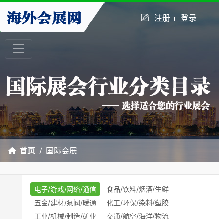
注册
登录
首页
国际会展
电子/游戏/网络/通信
食品/饮料/烟酒/生鲜
五金/建材/泵阀/暖通
化工/环保/染料/塑胶
工业/机械/制造/矿业
交通/航空/海洋/物流