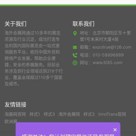
关于我们
联系我们
海外会展网通过10多年的展览
地址：北京市朝阳区东十里
资源及行业沉淀，成功打造专
堡1号未来时大厦4层
业的国内国际展览会一站式查
邮箱：expotrue@126.com
询服务平台，依托中国外贸和
电话：010-58896889
跨境产业发展，帮助企业便
网址：www.l085.com
捷，安全的参展服务。目前业
务涉及到行业领域达到219个行
业，覆盖全球超过110多个国家
及城市。
友情链接
淘展网官网
样式1
样式3
海外会展网
样式3
InnoTrans官网
欧洲展
×