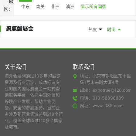
地
中东
南美
非洲
澳洲
显示所有国家
区：
聚氨酯展会
热度
时间
关于我们
联系我们
海外会展网通过10多年的展览
地址：北京市朝阳区东十里
资源及行业沉淀，成功打造专
堡1号未来时大厦4层
业的国内国际展览会一站式查
邮箱：expotrue@126.com
询服务平台，依托中国外贸和
电话：010-58896889
跨境产业发展，帮助企业便
网址：www.l085.com
捷，安全的参展服务。目前业
务涉及到行业领域达到219个行
业，覆盖全球超过110多个国家
及城市。