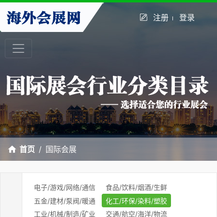
注册
登录
首页
国际会展
电子/游戏/网络/通信
食品/饮料/烟酒/生鲜
五金/建材/泵阀/暖通
化工/环保/染料/塑胶
工业/机械/制造/矿业
交通/航空/海洋/物流