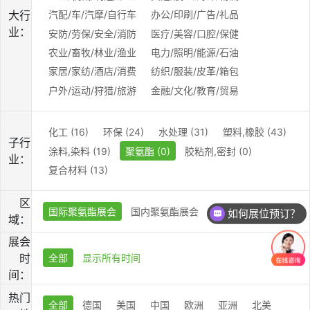
大行
汽配/车/汽摩/自行车
办公/印刷/广告/礼品
业：
安防/劳保/安全/消防
医疗/美容/口腔/保健
农业/畜牧/林业/渔业
电力/照明/能源/石油
家居/家纺/酒店/消费
纺织/服装/皮革/箱包
户外/运动/狩猎/旅游
金融/文化/教育/贸易
化工 (16)
环保 (24)
水处理 (31)
塑料,橡胶 (43)
子行
涂料,染料 (19)
聚氨酯 (0)
胶粘剂,密封 (0)
业：
复合材料 (13)
区
国际聚氨酯展会
国内聚氨酯展会
如何展位预订？
域：
展会
时
全部
显示所有时间
间：
热门
全部
德国
美国
中国
欧洲
亚洲
北美