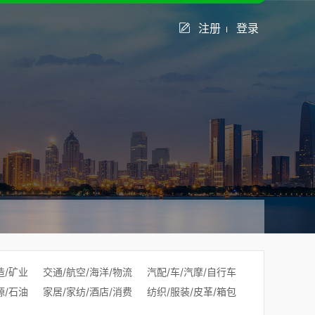
注册
登录
造/矿业
交通/航空/海洋/物流
汽配/车/汽摩/自行车
源/石油
家居/家纺/酒店/消费
纺织/服装/皮革/箱包