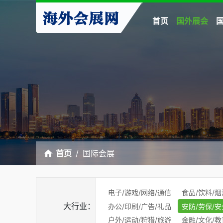
首页
国外展会
首页
国际会展
电子/游戏/网络/通信
食品/饮料/烟
大行业：
办公/印刷/广告/礼品
安防/劳保/安
户外/运动/狩猎/旅游
金融/文化/教