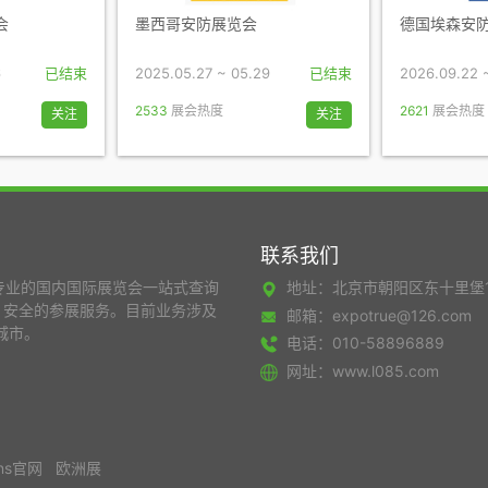
会
墨西哥安防展览会
德国埃森安
6
已结束
2025.05.27 ~ 05.29
已结束
2026.09.22 
2533
展会热度
2621
展会热度
关注
关注
联系我们
专业的国内国际展览会一站式查询
地址：北京市朝阳区东十里堡
，安全的参展服务。目前业务涉及
邮箱：expotrue@126.com
城市。
电话：010-58896889
网址：www.l085.com
ans官网
欧洲展