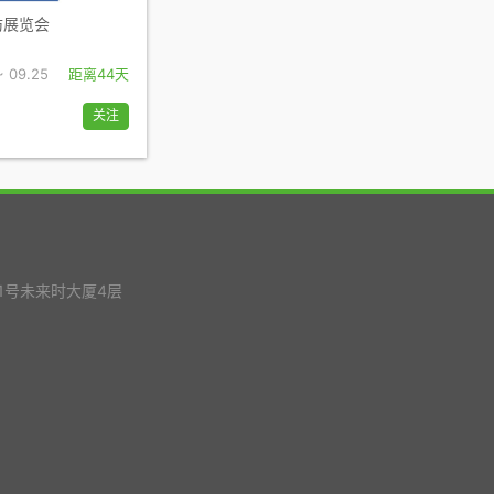
防展览会
~ 09.25
距离44天
关注
1号未来时大厦4层