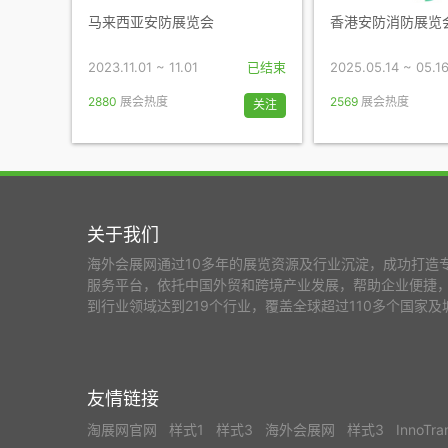
马来西亚安防展览会
香港安防消防展览
2023.11.01 ~ 11.01
已结束
2025.05.14 ~ 05.1
2880
展会热度
2569
展会热度
关注
关于我们
海外会展网通过10多年的展览资源及行业沉淀，成功打造
服务平台，依托中国外贸和跨境产业发展，帮助企业便捷
到行业领域达到219个行业，覆盖全球超过110多个国家及
友情链接
淘展网官网
样式1
样式3
海外会展网
样式3
InnoTr