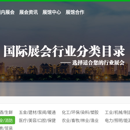
国内展会
展会资讯
展馆中心
展馆合作
酒/生鲜
五金/建材/泵阀/暖通
化工/环保/染料/塑胶
工业/机械/制
全/消防
医疗/美容/口腔/保健
农业/畜牧/林业/渔业
电力/照明/能
育/贸易