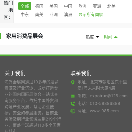
热门
全部
德国
美国
中国
欧洲
亚洲
北美
地
中东
南美
非洲
澳洲
显示所有国家
区：
家用消费品展会
热度
时间
关于我们
联系我们
海外会展网通过10多年的展览
地址：北京市朝阳区东十里
资源及行业沉淀，成功打造专
堡1号未来时大厦4层
业的国内国际展览会一站式查
邮箱：expotrue@126.com
询服务平台，依托中国外贸和
电话：010-58896889
跨境产业发展，帮助企业便
网址：www.l085.com
捷，安全的参展服务。目前业
务涉及到行业领域达到219个行
业，覆盖全球超过110多个国家
及城市。