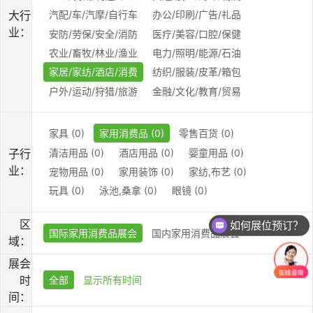
大行
汽配/车/汽摩/自行车
办公/印刷/广告/礼品
业：
安防/劳保/安全/消防
医疗/美容/口腔/保健
农业/畜牧/林业/渔业
电力/照明/能源/石油
家居/家纺/酒店/消费
纺织/服装/皮革/箱包
户外/运动/狩猎/旅游
金融/文化/教育/贸易
家具 (0)
家用消费品 (0)
零售百货 (0)
清洁用品 (0)
酒店用品 (0)
婴童用品 (0)
子行
业：
宠物用品 (0)
家用装饰 (0)
家纺,布艺 (0)
玩具 (0)
泳池,桑拿 (0)
眼镜 (0)
区
如何展位预订？
国际家用消费品展会
国内家用消费品展会
域：
展会
时
全部
显示所有时间
间：