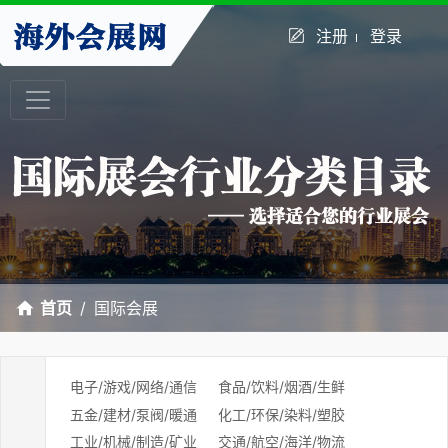
注册
登录
首页
国际会展
电子/游戏/网络/通信
食品/饮料/烟酒/生鲜
五金/建材/泵阀/暖通
化工/环保/染料/塑胶
工业/机械/制造/矿业
交通/航空/海洋/物流