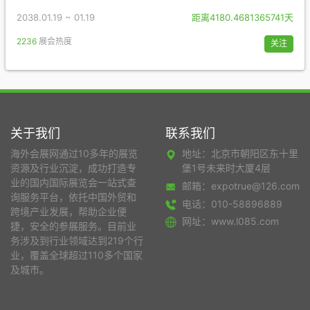
2038.01.19 ~ 01.19
距离4180.4681365741天
2236
展会热度
关注
关于我们
联系我们
海外会展网通过10多年的展览
地址：北京市朝阳区东十里
资源及行业沉淀，成功打造专
堡1号未来时大厦4层
业的国内国际展览会一站式查
邮箱：expotrue@126.com
询服务平台，依托中国外贸和
电话：010-58896889
跨境产业发展，帮助企业便
网址：www.l085.com
捷，安全的参展服务。目前业
务涉及到行业领域达到219个行
业，覆盖全球超过110多个国家
及城市。