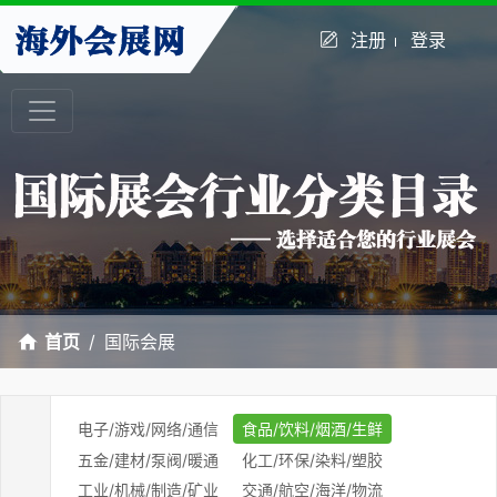
注册
登录
首页
国际会展
电子/游戏/网络/通信
食品/饮料/烟酒/生鲜
五金/建材/泵阀/暖通
化工/环保/染料/塑胶
工业/机械/制造/矿业
交通/航空/海洋/物流