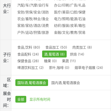
大行
汽配/车/汽摩/自行车
办公/印刷/广告/礼品
业：
安防/劳保/安全/消防
医疗/美容/口腔/保健
农业/畜牧/林业/渔业
电力/照明/能源/石油
家居/家纺/酒店/消费
纺织/服装/皮革/箱包
户外/运动/狩猎/旅游
金融/文化/教育/贸易
食品,饮料 (80)
食品加工 (50)
肉类加工 (8)
食品配料 (24)
酒,葡萄酒 (8)
烘焙 (14)
子行
业：
保健食品 (28)
糖果 (0)
果蔬 (11)
啤酒饮料加工 (2)
茶叶,咖啡 (0)
烟草电子烟展 (24)
区
国际酒,葡萄酒展会
国内酒,葡萄酒展会
域：
展会
时
全部
显示所有时间
间：