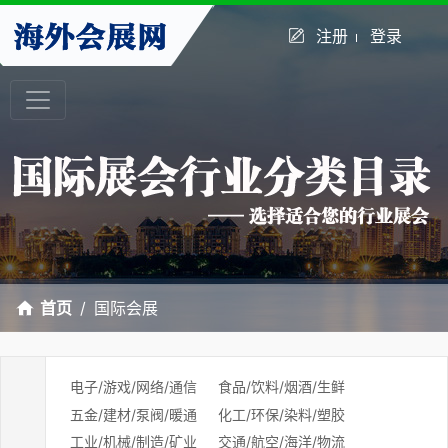
注册
登录
首页
国际会展
电子/游戏/网络/通信
食品/饮料/烟酒/生鲜
五金/建材/泵阀/暖通
化工/环保/染料/塑胶
工业/机械/制造/矿业
交通/航空/海洋/物流