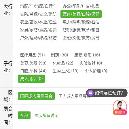
大行
汽配/车/汽摩/自行车
办公/印刷/广告/礼品
业：
安防/劳保/安全/消防
医疗/美容/口腔/保健
农业/畜牧/林业/渔业
电力/照明/能源/石油
家居/家纺/酒店/消费
纺织/服装/皮革/箱包
户外/运动/狩猎/旅游
金融/文化/教育/贸易
医疗用品 (51)
制药 (30)
康复,矫形 (16)
美容,美发 (58)
化妆品 (22)
实验仪器 (0)
子行
业：
口腔,牙科 (44)
生物,生化 (19)
个人护理 (0)
成人用品 (0)
区
如何展位预订？
国际成人用品展会
国内成人用品展会
域：
展会
时
全部
显示所有时间
间：