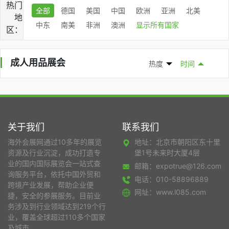
热门
全部
德国
美国
中国
欧洲
亚洲
北美
地
中东
南美
非洲
澳洲
显示所有国家
区：
成人用品展会
热度
时间
关于我们
联系我们
海外会展网通过10多年的展览
地址：北京市朝阳区东十里
资源及行业沉淀，成功打造专
堡1号未来时大厦4层
业的国内国际展览会一站式查
邮箱：expotrue@126.com
询服务平台，依托中国外贸和
电话：010-58896889
跨境产业发展，帮助企业便
网址：www.l085.com
捷，安全的参展服务。目前业
务涉及到行业领域达到219个行
业，覆盖全球超过110多个国家
及城市。