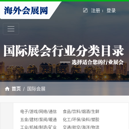
注册
登录
首页
国际会展
电子/游戏/网络/通信
食品/饮料/烟酒/生鲜
五金/建材/泵阀/暖通
化工/环保/染料/塑胶
工业/机械/制造/矿业
交通/航空/海洋/物流