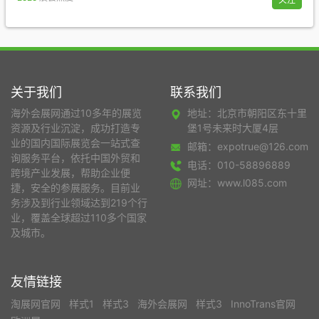
关于我们
联系我们
海外会展网通过10多年的展览
地址：北京市朝阳区东十里
资源及行业沉淀，成功打造专
堡1号未来时大厦4层
业的国内国际展览会一站式查
邮箱：expotrue@126.com
询服务平台，依托中国外贸和
电话：010-58896889
跨境产业发展，帮助企业便
网址：www.l085.com
捷，安全的参展服务。目前业
务涉及到行业领域达到219个行
业，覆盖全球超过110多个国家
及城市。
友情链接
淘展网官网
样式1
样式3
海外会展网
样式3
InnoTrans官网