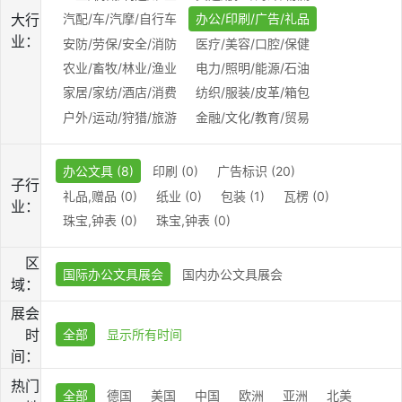
大行
汽配/车/汽摩/自行车
办公/印刷/广告/礼品
业：
安防/劳保/安全/消防
医疗/美容/口腔/保健
农业/畜牧/林业/渔业
电力/照明/能源/石油
家居/家纺/酒店/消费
纺织/服装/皮革/箱包
户外/运动/狩猎/旅游
金融/文化/教育/贸易
办公文具 (8)
印刷 (0)
广告标识 (20)
子行
礼品,赠品 (0)
纸业 (0)
包装 (1)
瓦楞 (0)
业：
珠宝,钟表 (0)
珠宝,钟表 (0)
区
国际办公文具展会
国内办公文具展会
域：
展会
时
全部
显示所有时间
间：
热门
全部
德国
美国
中国
欧洲
亚洲
北美