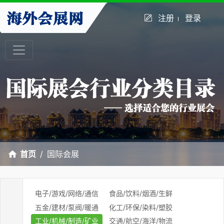
注册
登录
首页
国际会展
电子/游戏/网络/通信
食品/饮料/烟酒/生鲜
五金/建材/泵阀/暖通
化工/环保/染料/塑胶
工业/机械/制造/矿业
交通/航空/海洋/物流