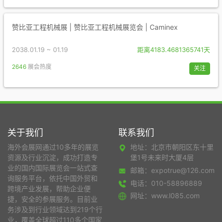
赞比亚工程机械展 | 赞比亚工程机械展览会 | Caminex
2038.01.19 ~ 01.19
距离4183.4681365741天
2646
展会热度
关注
关于我们
联系我们
海外会展网通过10多年的展览
地址：北京市朝阳区东十里
资源及行业沉淀，成功打造专
堡1号未来时大厦4层
业的国内国际展览会一站式查
邮箱：expotrue@126.com
询服务平台，依托中国外贸和
电话：010-58896889
跨境产业发展，帮助企业便
网址：www.l085.com
捷，安全的参展服务。目前业
务涉及到行业领域达到219个行
业，覆盖全球超过110多个国家