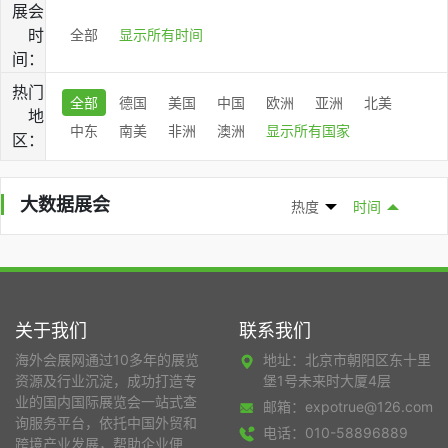
展会
时
全部
显示所有时间
间：
热门
全部
德国
美国
中国
欧洲
亚洲
北美
地
中东
南美
非洲
澳洲
显示所有国家
区：
大数据展会
热度
时间
关于我们
联系我们
海外会展网通过10多年的展览
地址：北京市朝阳区东十里
资源及行业沉淀，成功打造专
堡1号未来时大厦4层
业的国内国际展览会一站式查
邮箱：expotrue@126.com
询服务平台，依托中国外贸和
电话：010-58896889
跨境产业发展，帮助企业便