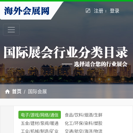
注册
登录
首页
国际会展
电子/游戏/网络/通信
食品/饮料/烟酒/生鲜
五金/建材/泵阀/暖通
化工/环保/染料/塑胶
工业/机械/制造/矿业
交通/航空/海洋/物流