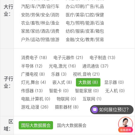
大行
汽配/车/汽摩/自行车
办公/印刷/广告/礼品
业：
安防/劳保/安全/消防
医疗/美容/口腔/保健
农业/畜牧/林业/渔业
电力/照明/能源/石油
家居/家纺/酒店/消费
纺织/服装/皮革/箱包
户外/运动/狩猎/旅游
金融/文化/教育/贸易
消费电子 (18)
电子元器件 (21)
电子制造 (13)
半导体 (12)
光电,激光 (16)
通讯通信 (37)
广播电视 (8)
乐器 (3)
视听,音响 (21)
子行
灯光,舞台 (4)
嵌入式 (8)
大数据 (8)
显示器 (0)
业：
传感器 (13)
智能卡 (0)
智能家居 (0)
无人机 (0)
电脑,计算机 (0)
物联网 (0)
互联网 (1)
游戏,动漫 (26)
摄影器材 (8)
如何展位预订？
区
国际大数据展会
国内大数据展会
域：