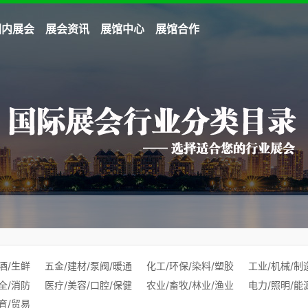
国内展会
展会资讯
展馆中心
展馆合作
酒/生鲜
五金/建材/泵阀/暖通
化工/环保/染料/塑胶
工业/机械/制
全/消防
医疗/美容/口腔/保健
农业/畜牧/林业/渔业
电力/照明/能
育/贸易