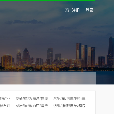
注册
登录
造/矿业
交通/航空/海洋/物流
汽配/车/汽摩/自行车
源/石油
家居/家纺/酒店/消费
纺织/服装/皮革/箱包