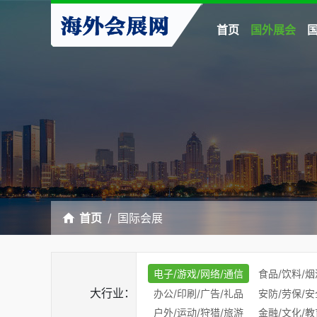
首页
国外展会
首页
国际会展
电子/游戏/网络/通信
食品/饮料/烟
大行业：
办公/印刷/广告/礼品
安防/劳保/安
户外/运动/狩猎/旅游
金融/文化/教