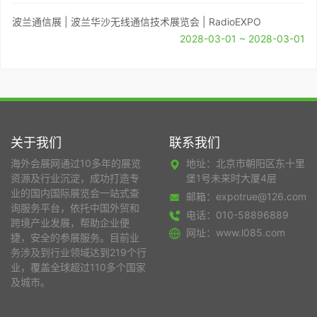
波兰通信展 | 波兰华沙无线通信技术展览会 | RadioEXPO
2028-03-01 ~ 2028-03-01
关于我们
联系我们
海外会展网通过10多年的展览
地址：北京市朝阳区东十里
资源及行业沉淀，成功打造专
堡1号未来时大厦4层
业的国内国际展览会一站式查
邮箱：expotrue@126.com
询服务平台，依托中国外贸和
电话：010-58896889
跨境产业发展，帮助企业便
网址：www.l085.com
捷，安全的参展服务。目前业
务涉及到行业领域达到219个行
业，覆盖全球超过110多个国家
及城市。