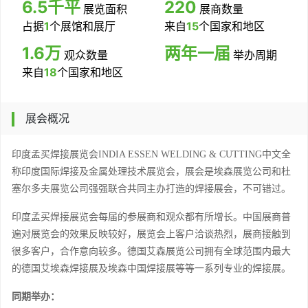
6.5千平
220
展览面积
展商数量
占据
1
个展馆和展厅
来自
15
个国家和地区
1.6万
两年一届
观众数量
举办周期
来自
18
个国家和地区
展会概况
印度孟买焊接展览会
INDIA ESSEN WELDING & CUTTING
中文全
称
印度国际焊接及金属处理技术展览会，
展会是
埃森展览公司
和杜
塞尔多夫展览公司
强强
联合共同主办
打造的
焊接展会
，不可错过。
印度孟买焊接展览会每届
的参展商和观众
都有所增长。中国展商普
遍对展览会的效果反映较好，展览会上客户洽谈热烈，展商接触到
很多客户，合作意向较多。德国艾森展览公司拥有全球范围内最大
的德国艾
埃森
焊接展及
埃森
中国焊接展等等一系列专业的焊接展。
同期举办：