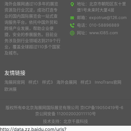
海外会展网通过10多年的展览
地址：北京市朝阳区东十里
资源及行业沉淀，成功打造专
堡1号未来时大厦4层
业的国内国际展览会一站式查
邮箱：expotrue@126.com
询服务平台，依托中国外贸和
电话：010-58896889
跨境产业发展，帮助企业便
网址：www.l085.com
捷，安全的参展服务。目前业
务涉及到行业领域达到219个行
业，覆盖全球超过110多个国家
及城市。
友情链接
淘展网官网
样式1
样式3
海外会展网
样式3
InnoTrans官网
欧洲展
版权所有©北京淘展网国际展览有限公司
京ICP备19050419号-6
京公网安备 112002002011110号
技术支持：北京千晨科技
http://data.zz.baidu.com/urls?