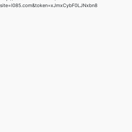
site=l085.com&token=xJmxCybF0LJNxbn8