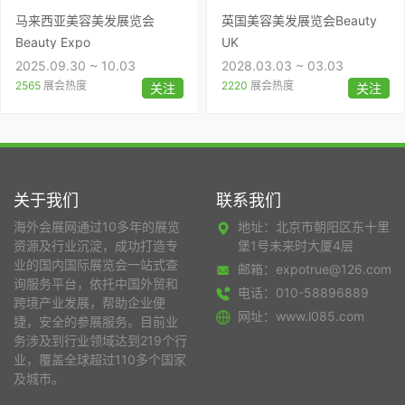
马来西亚美容美发展览会
英国美容美发展览会Beauty
Beauty Expo
UK
2025.09.30 ~ 10.03
2028.03.03 ~ 03.03
2565
展会热度
2220
展会热度
关注
关注
关于我们
联系我们
海外会展网通过10多年的展览
地址：北京市朝阳区东十里
资源及行业沉淀，成功打造专
堡1号未来时大厦4层
业的国内国际展览会一站式查
邮箱：expotrue@126.com
询服务平台，依托中国外贸和
电话：010-58896889
跨境产业发展，帮助企业便
网址：www.l085.com
捷，安全的参展服务。目前业
务涉及到行业领域达到219个行
业，覆盖全球超过110多个国家
及城市。