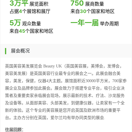
3万平
750
展览面积
展商数量
占据
4
个展馆和展厅
来自
30
个国家和地区
5万
一年一届
观众数量
举办周期
来自
45
个国家和地区
展会概况
英国美容美发展览会
Beauty UK（英国美容展，美博会，发博会，
美容美发展）是英国美容行业最专业的展会之一。此展会融合美
容，美发，保健，仪器4大主题。展馆面积近30000平方米，
7
00家参
展企业及品牌参加此展会。展会致力于搭建专业平台，吸引企业决
策者及重要卖家亲临展会现场，展示最新的技术、疗法、沙龙服务
及设备等。从面部美容、头部美发，到健康仪器，让卖家有一个全
新的体验。这个专业的美容展是您开启英国及欧洲市场的重要平
台。主办方分别在英国，爱尔兰均有举办同类型的展会.
往届回顾：