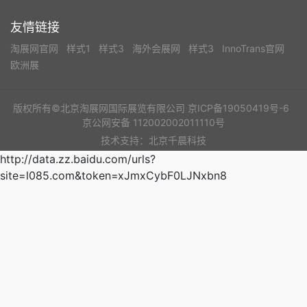
友情链接
淘展网官网
样式1
样式3
海外会展网
样式3
InnoTrans官网
欧洲展
版权所有©北京淘展网国际展览有限公司
京ICP备19050419号-6
京公网安备 112002002011110号
技术支持：北京千晨科技
http://data.zz.baidu.com/urls?
site=l085.com&token=xJmxCybF0LJNxbn8