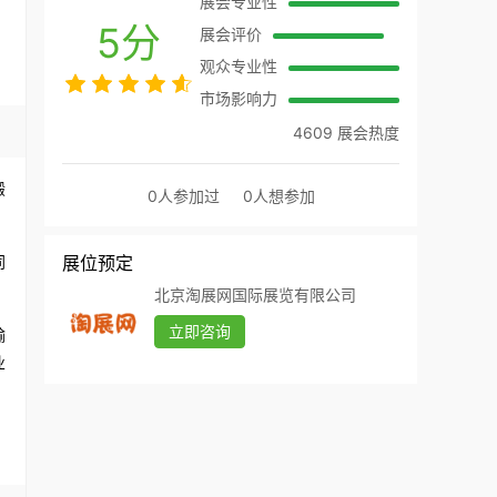
展会专业性
5分
展会评价
观众专业性
市场影响力
4609 展会热度
搬
0人参加过
0人想参加
展位预定
同
北京淘展网国际展览有限公司
立即咨询
输
业