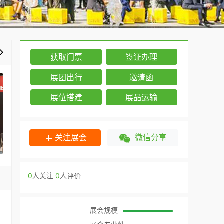
获取门票
签证办理
展团出行
邀请函
展位搭建
展品运输
关注展会
微信分享
0
人关注
0
人评价
展会规模