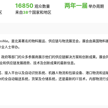
16850
两年一届
观众数量
举办周期
区
来自
38
个国家和地区
roMat
。
是北美著名的物料搬运、供应链与物流
展览会
，
展会由
美国物料
专业人士举办。
商业、政府等部门的众多参展商展示他们的供应链解决方案和创新成果。
展会
造业和供应链发展趋势、技术及创新成果的最新信息。
降装置、接入平台以及自动识别系统、机器人物流和包装设备、港口物流和运
的全自动输送系统，货架及仓储系统，还是最新的IT技术，内部物流行