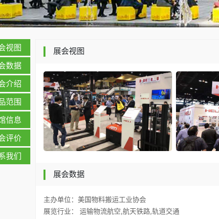
会视图
展会视图
会数据
会介绍
品范围
馆信息
会评价
系我们
展会数据
主办单位：美国物料搬运工业协会
展览行业： 运输物流航空,航天铁路,轨道交通