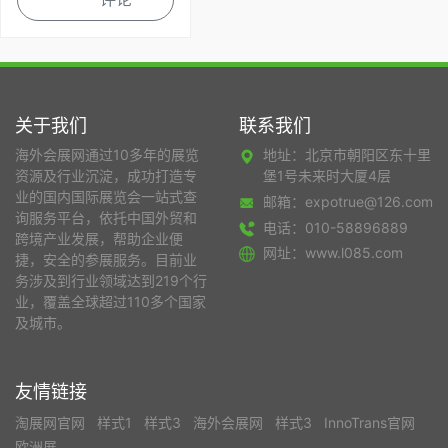
关于我们
联系我们
海外会展网通过10多年的展览
地址：北京市朝阳区东十里
资源及行业沉淀，成功打造专
堡1号未来时大厦4层
业的国内国际展览会一站式查
邮箱：expotrue@126.com
询服务平台，依托中国外贸和
电话：010-58896889
跨境产业发展，帮助企业便
网址：www.l085.com
捷，安全的参展服务。目前业
务涉及到行业领域达到219个行
业，覆盖全球超过110多个国家
及城市。
友情链接
淘展网官网
样式1
样式3
海外会展网
样式3
InnoTrans官网
欧洲展